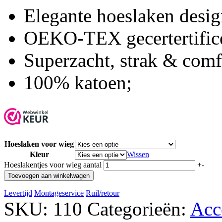
Elegante hoeslaken desig
OEKO-TEX gecertertific
Superzacht, strak & comf
100% katoen;
Hoeslaken voor wieg
Kleur
Wissen
Hoeslakentjes voor wieg aantal
+
-
Toevoegen aan winkelwagen
Levertijd
Montageservice
Ruil/retour
SKU:
110
Categorieën:
Acc