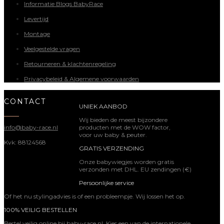
Informatie Blogs BabyRace
Levertijd
Montage
Veelgestelde vragen
Retourneren & klachtenregeling
Privacybeleid & Algemene voorwaarden
CONTACT
UNIEK AANBOD
Wij bieden de meest bijzondere
producten met de WOW factor,
info@baby-race.nl
voor uw baby & peuter.
Kvk: 88124568
GRATIS VERZENDING
Onze babywiegjes worden gratis
verzonden met DHL. EU zendingen (€)
Persoonlijke service
Of het nu stylingadvies is of een probleempje. Wij lossen het op.
100% VEILIG BESTELLEN
Bestel veilig online bij baby-race.nl. Kies een van de internationele