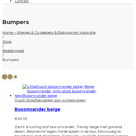
Contact
Bumpers
Home – Wiegjes & Co sleepers & Babykamer inspiratie
/
Shop
/
Beddengoed
/
Bumpers
New
Quick Shop
Toevoegen aan winkelwagen
Boxomrander beige
€
49.95
Zacht & luchtig stof box omrander; Trendy beige met golvend
dessin; Beschermt tegen harde spijlen in de box; Eenvoudig te
bevestigen met striklinten; Gemaakt van 100% biologisch katoen;