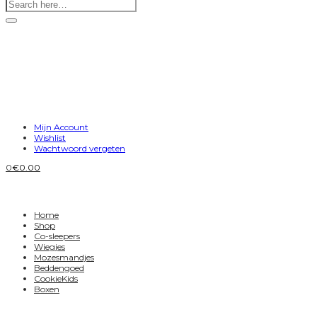
Mijn Account
Wishlist
Wachtwoord vergeten
0
€
0.00
Home
Shop
Co-sleepers
Wiegjes
Mozesmandjes
Beddengoed
CookieKids
Boxen