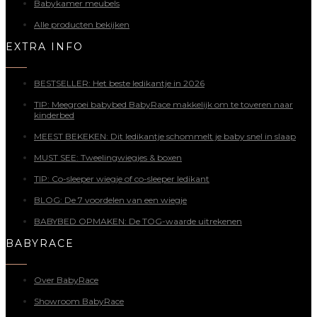
Babykamer meubels
Alle producten bekijken
EXTRA INFO
BESTSELLER: Het beste ledikantje in 2026
TIP: Meegroei babybed BabyRace makkelijk om te toveren naar
kinderbed
MEEST BEKEKEN: Dit ledikantje schommelt je baby snel in slaap
MUST SEE: Tweelingwiegjes & boxen
TIP: Co-sleeper wiegje of co-sleeper ledikant
BLOG: De 7 voordelen van een wiegje
BABYBED OPMAKEN: De TOG-waarde uitrekenen
BABYRACE
Over BabyRace
Showroom BabyRace