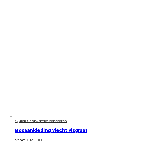
Quick Shop
Opties selecteren
Boxaankleding vlecht visgraat
Vanaf
€
129.00