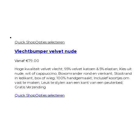
Quick Shop
Opties selecteren
Vlechtbumper velvet nude
Vanaf
€
79.00
Hoge kwaliteit velvet vlecht; 95% velvet katoen & 5% elastan; Kies uit
nude, wit of cappuccino; Boxomrander rond en vierkant; Stootrand
in ledikant, box of wieg; 100% handgemaakt; Inclusief koortjes om
vast te maken; Leuk te stylen aan een kant van een peuterbed;
Gratis Verzending
Quick Shop
Opties selecteren