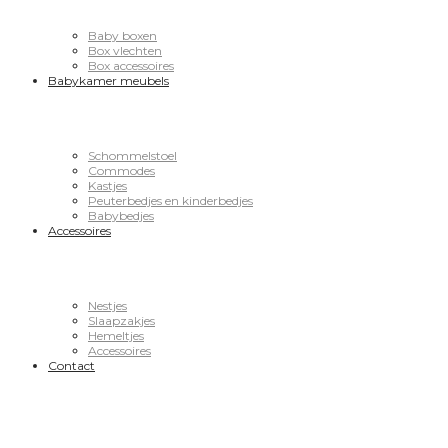
Baby boxen
Box vlechten
Box accessoires
Babykamer meubels
Schommelstoel
Commodes
Kastjes
Peuterbedjes en kinderbedjes
Babybedjes
Accessoires
Nestjes
Slaapzakjes
Hemeltjes
Accessoires
Contact