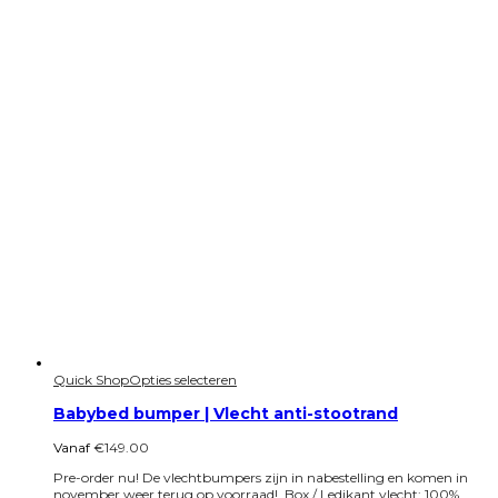
Quick Shop
Opties selecteren
Babybed bumper | Vlecht anti-stootrand
Vanaf
€
149.00
Pre-order nu! De vlechtbumpers zijn in nabestelling en komen in
november weer terug op voorraad! Box / Ledikant vlecht; 100%