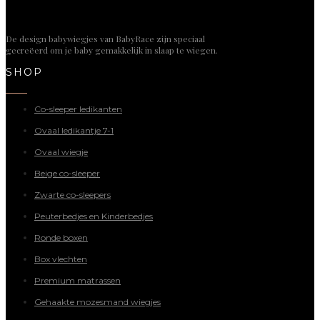
De design babywiegjes van BabyRace zijn speciaal
gecreëerd om je baby gemakkelijk in slaap te wiegen.
SHOP
Co-sleeper ledikanten
Ovaal ledikantje 7-1
Ovaal wiegje
Beige co-sleeper
Zwarte co-sleepers
Peuterbedjes en Kinderbedjes
Ronde boxen
Box vlechten
Premium matrassen
Gehaakte mozesmand wiegjes