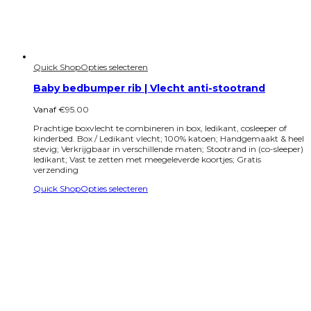
Quick Shop
Opties selecteren
Baby bedbumper rib | Vlecht anti-stootrand
Vanaf
€
95.00
Prachtige boxvlecht te combineren in box, ledikant, cosleeper of
kinderbed. Box / Ledikant vlecht; 100% katoen; Handgemaakt & heel
stevig; Verkrijgbaar in verschillende maten; Stootrand in (co-sleeper)
ledikant; Vast te zetten met meegeleverde koortjes; Gratis
verzending
Quick Shop
Opties selecteren