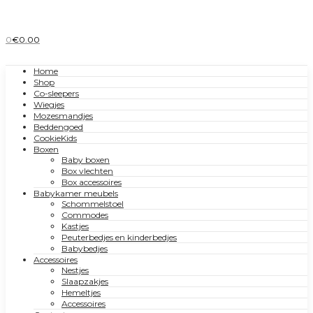
0
€
0.00
Home
Shop
Co-sleepers
Wiegjes
Mozesmandjes
Beddengoed
CookieKids
Boxen
Baby boxen
Box vlechten
Box accessoires
Babykamer meubels
Schommelstoel
Commodes
Kastjes
Peuterbedjes en kinderbedjes
Babybedjes
Accessoires
Nestjes
Slaapzakjes
Hemeltjes
Accessoires