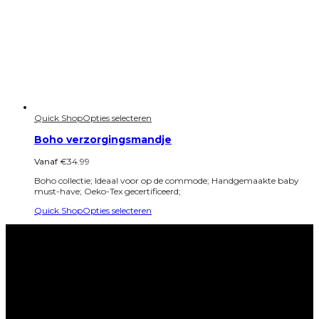
Quick Shop
Opties selecteren
Boho verzorgingsmandje
Vanaf
€
34.99
Boho collectie; Ideaal voor op de commode; Handgemaakte baby
must-have; Oeko-Tex gecertificeerd;
Quick Shop
Opties selecteren