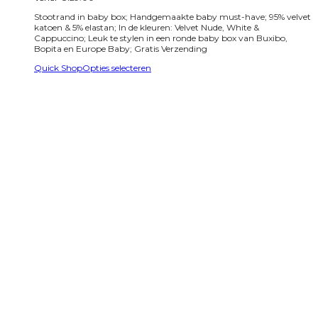
Stootrand in baby box; Handgemaakte baby must-have; 95% velvet
katoen & 5% elastan; In de kleuren: Velvet Nude, White &
Cappuccino; Leuk te stylen in een ronde baby box van Buxibo,
Bopita en Europe Baby; Gratis Verzending
Quick Shop
Opties selecteren