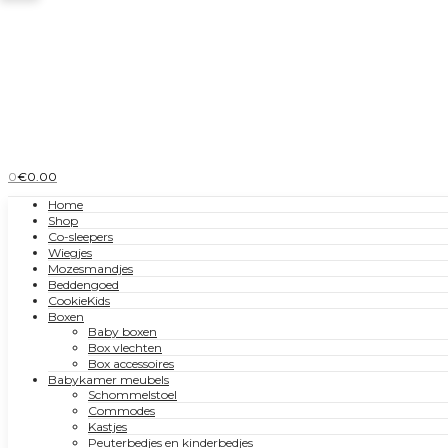
0
€
0.00
Home
Shop
Co-sleepers
Wiegjes
Mozesmandjes
Beddengoed
CookieKids
Boxen
Baby boxen
Box vlechten
Box accessoires
Babykamer meubels
Schommelstoel
Commodes
Kastjes
Peuterbedjes en kinderbedjes