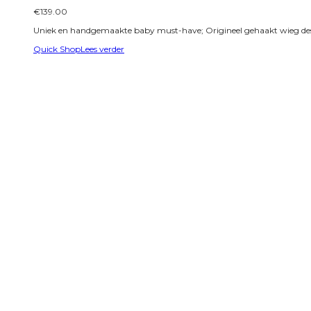
€
139.00
Uniek en handgemaakte baby must-have; Origineel gehaakt wieg design
Quick Shop
Lees verder