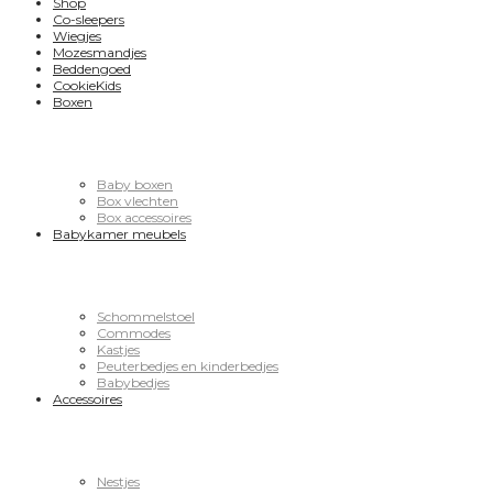
Shop
Co-sleepers
Wiegjes
Mozesmandjes
Beddengoed
CookieKids
Boxen
Baby boxen
Box vlechten
Box accessoires
Babykamer meubels
Schommelstoel
Commodes
Kastjes
Peuterbedjes en kinderbedjes
Babybedjes
Accessoires
Nestjes