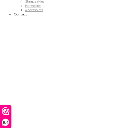
Slaapzakjes
Hemeltjes
Accessoires
Contact
9,4