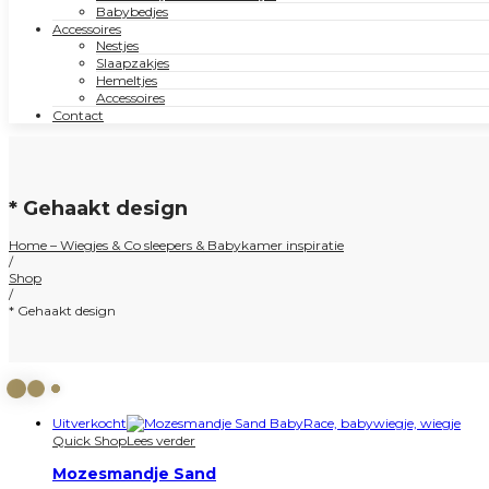
Babybedjes
Accessoires
Nestjes
Slaapzakjes
Hemeltjes
Accessoires
Contact
* Gehaakt design
Home – Wiegjes & Co sleepers & Babykamer inspiratie
/
Shop
/
* Gehaakt design
Uitverkocht
Quick Shop
Lees verder
Mozesmandje Sand