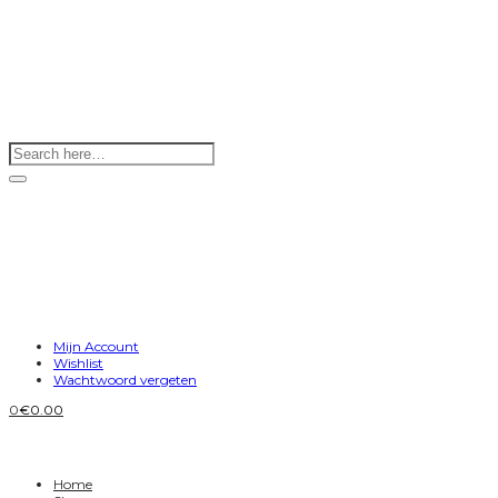
Mijn Account
Wishlist
Wachtwoord vergeten
0
€
0.00
Home