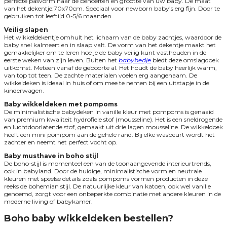
perfecte pasvorm naar de behoeften en grootte van uw baby. De maat
van het dekentje:70x70cm. Speciaal voor newborn baby’s erg fijn. Door te
gebruiken tot leeftijd 0-5/6 maanden.
Veilig slapen
Het wikkeldekentje omhult het lichaam van de baby zachtjes, waardoor de
baby snel kalmeert en in slaap valt. De vorm van het dekentje maakt het
gemakkelijker om te leren hoe je de baby veilig kunt vasthouden in de
eerste weken van zijn leven.
Buiten het
babybedje
biedt deze omslagdoek
uitkomst. Meteen vanaf de geboorte al. Het houdt de baby heerlijk warm,
van top tot teen. De zachte materialen voelen erg aangenaam. De
wikkeldeken is ideaal in huis of om mee te nemen bij een uitstapje in de
kinderwagen.
Baby wikkeldeken met pompoms
De minimalistische babydeken in vanille kleur met pompoms is genaaid
van premium kwaliteit hydrofiele stof (mousseline).
Het is een sneldrogende
en luchtdoorlatende stof, gemaakt uit drie lagen mousseline. De wikkeldoek
heeft een mini pompom aan de gehele rand. Bij elke wasbeurt wordt het
zachter en neemt het perfect vocht op.
Baby musthave in boho stijl
De boho-stijl is momenteel een van de toonaangevende interieurtrends,
ook in babyland. Door de huidige, minimalistische vorm en neutrale
kleuren met speelse details zoals pompoms vormen producten in deze
reeks de bohemian stijl. De natuurlijke kleur van katoen, ook wel vanille
genoemd, zorgt voor een onbeperkte combinatie met andere kleuren in de
moderne living of babykamer.
Boho baby wikkeldeken bestellen?