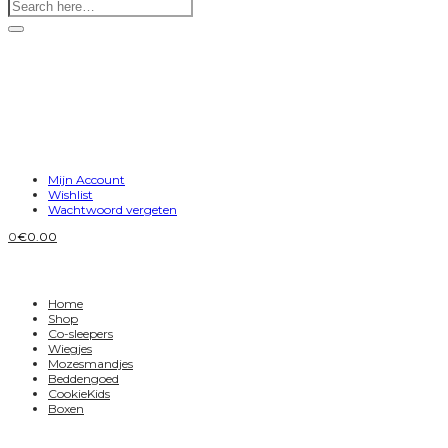
Mijn Account
Wishlist
Wachtwoord vergeten
0
€
0.00
Home
Shop
Co-sleepers
Wiegjes
Mozesmandjes
Beddengoed
CookieKids
Boxen