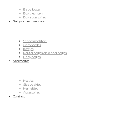
Baby boxen
Box vlechten
Box accessoires
Babykamer meubels
Schommelstoel
Commodes
Kastjes
Peuterbedjes en kinderbedjes
Babybedjes
Accessoires
Nestjes
Slaapzakjes
Hemeltjes
Accessoires
Contact