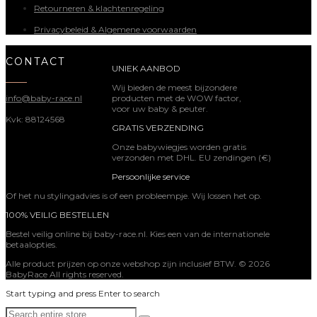
Retourneren & klachtenregeling
Privacybeleid & Algemene voorwaarden
CONTACT
UNIEK AANBOD
Wij bieden de meest bijzondere
producten met de WOW factor,
info@baby-race.nl
voor uw baby & peuter.
Kvk: 88124568
GRATIS VERZENDING
Onze babywiegjes worden gratis
verzonden met DHL. EU zendingen (€)
Persoonlijke service
Of het nu stylingadvies is of een probleempje. Wij lossen het op.
100% VEILIG BESTELLEN
Bestel veilig online bij baby-race.nl. Kies een van de internationele
betaalopties.
Alle product prijzen op onze webshop zijn inclusief BTW. © 2026
BabyRace All rights reserved.
Start typing and press Enter to search