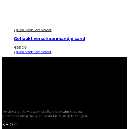
Quick Shop
Lees verder
Gehaakt verschoonmandje sand
€
85.00
Quick Shop
Lees verder
De design babywiegjes van BabyRace zijn speciaal
gecreëerd om je baby gemakkelijk in slaap te wiegen.
SHOP