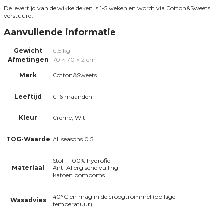
De levertijd van de wikkeldeken is 1-5 weken en wordt via Cotton&Sweets
verstuurd.
Aanvullende informatie
Gewicht
0.5 kg
Afmetingen
70 × 70 × 2 cm
Merk
Cotton&Sweets
Leeftijd
0-6 maanden
Kleur
Creme, Wit
TOG-Waarde
All seasons 0.5
Stof – 100% hydrofiel
Materiaal
Anti Allergische vulling
Katoen pompoms
40°C en mag in de droogtrommel (op lage
Wasadvies
temperatuur).