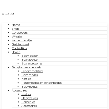
0
€
0.00
Home
Shop
Co-sleepers
Wiegjes
Mozesmandjes
Beddengoed
CookieKids
Boxen
Baby boxen
Box vlechten
Box accessoires
Babykamer meubels
Schommelstoel
Commodes
Kastjes
Peuterbedjes en kinderbedjes
Babybedjes
Accessoires
Nestjes
Slaapzakjes
Hemeltjes
Accessoires