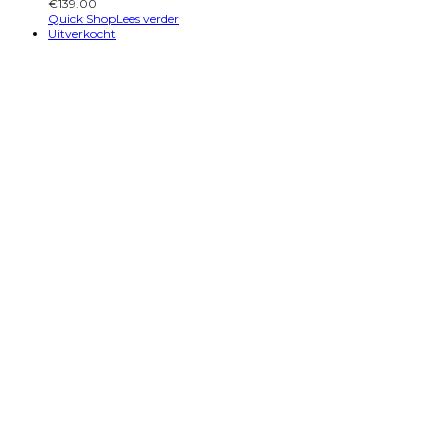
€
139.00
Quick Shop
Lees verder
Uitverkocht