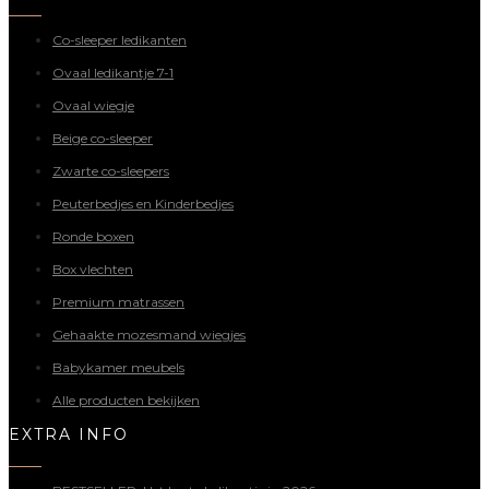
Co-sleeper ledikanten
Ovaal ledikantje 7-1
Ovaal wiegje
Beige co-sleeper
Zwarte co-sleepers
Peuterbedjes en Kinderbedjes
Ronde boxen
Box vlechten
Premium matrassen
Gehaakte mozesmand wiegjes
Babykamer meubels
Alle producten bekijken
EXTRA INFO