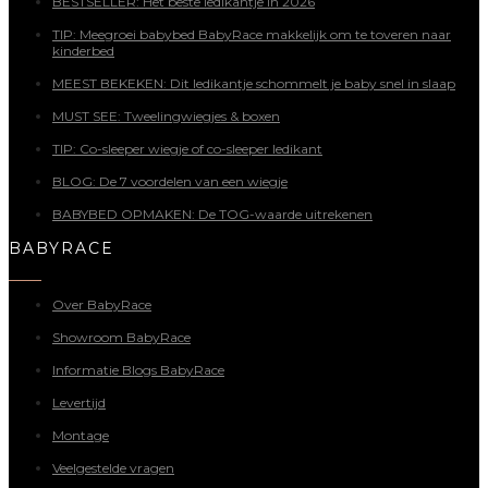
BESTSELLER: Het beste ledikantje in 2026
TIP: Meegroei babybed BabyRace makkelijk om te toveren naar
kinderbed
MEEST BEKEKEN: Dit ledikantje schommelt je baby snel in slaap
MUST SEE: Tweelingwiegjes & boxen
TIP: Co-sleeper wiegje of co-sleeper ledikant
BLOG: De 7 voordelen van een wiegje
BABYBED OPMAKEN: De TOG-waarde uitrekenen
BABYRACE
Over BabyRace
Showroom BabyRace
Informatie Blogs BabyRace
Levertijd
Montage
Veelgestelde vragen