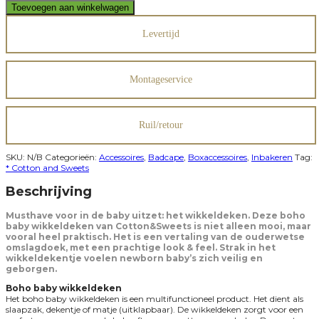
baby
Toevoegen aan winkelwagen
wikkeldeken
aantal
Levertijd
Montageservice
Ruil/retour
SKU:
N/B
Categorieën:
Accessoires
,
Badcape
,
Boxaccessoires
,
Inbakeren
Tag:
* Cotton and Sweets
Beschrijving
Musthave voor in de baby uitzet: het wikkeldeken.
Deze boho
baby wikkeldeken van Cotton&Sweets is niet alleen mooi, maar
vooral heel praktisch. Het is een vertaling van de ouderwetse
omslagdoek, met een prachtige look & feel. Strak in het
wikkeldekentje voelen newborn baby’s zich veilig en
geborgen.
Boho baby wikkeldeken
Het boho baby wikkeldeken is een multifunctioneel product. Het dient als
slaapzak, dekentje of matje (uitklapbaar). De wikkeldeken zorgt voor een