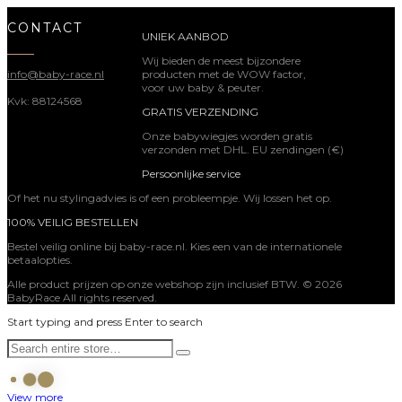
CONTACT
UNIEK AANBOD
Wij bieden de meest bijzondere
producten met de WOW factor,
info@baby-race.nl
voor uw baby & peuter.
Kvk: 88124568
GRATIS VERZENDING
Onze babywiegjes worden gratis
verzonden met DHL. EU zendingen (€)
Persoonlijke service
Of het nu stylingadvies is of een probleempje. Wij lossen het op.
100% VEILIG BESTELLEN
Bestel veilig online bij baby-race.nl. Kies een van de internationele
betaalopties.
Alle product prijzen op onze webshop zijn inclusief BTW. © 2026
BabyRace All rights reserved.
Start typing and press Enter to search
View more