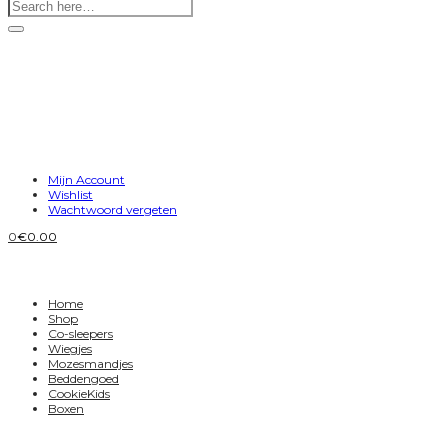
Mijn Account
Wishlist
Wachtwoord vergeten
0
€
0.00
Home
Shop
Co-sleepers
Wiegjes
Mozesmandjes
Beddengoed
CookieKids
Boxen