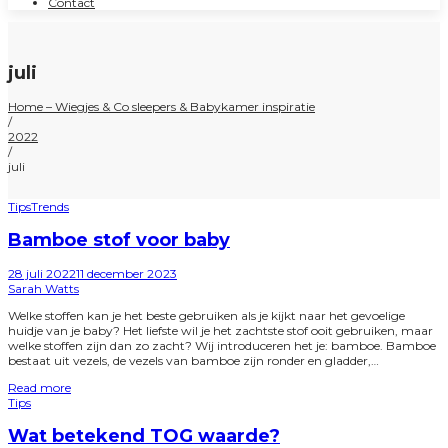
Contact
juli
Home – Wiegjes & Co sleepers & Babykamer inspiratie
/
2022
/
juli
Posted
Tips
Trends
in
Bamboe stof voor baby
Posted
28 juli 2022
11 december 2023
on
by
Sarah Watts
Welke stoffen kan je het beste gebruiken als je kijkt naar het gevoelige
huidje van je baby? Het liefste wil je het zachtste stof ooit gebruiken, maar
welke stoffen zijn dan zo zacht? Wij introduceren het je: bamboe. Bamboe
bestaat uit vezels, de vezels van bamboe zijn ronder en gladder,…
Read more
Posted
Tips
in
Wat betekend TOG waarde?