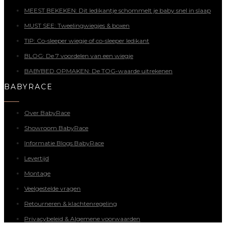
MEEST BEKEKEN: Dit ledikantje schommelt je baby snel in slaap
MUST SEE: Tweelingwiegjes & boxen
TIP: Co-sleeper wiegje of co-sleeper ledikant
BLOG: De 7 voordelen van een wiegje
BABYBED OPMAKEN: De TOG-waarde uitrekenen
BABYRACE
Over BabyRace
Showroom BabyRace
Informatie Blogs BabyRace
Levertijd
Montage
Veelgestelde vragen
Retourneren & klachtenregeling
Privacybeleid & Algemene voorwaarden