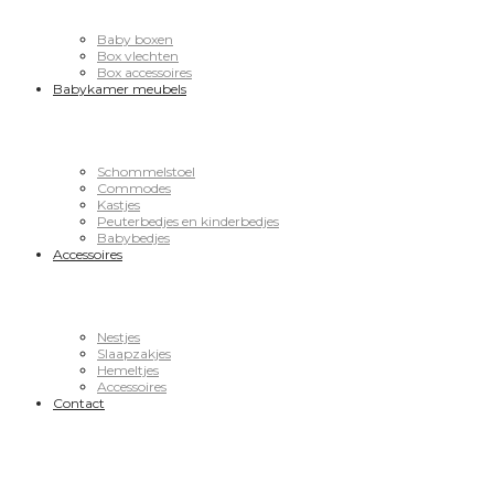
Baby boxen
Box vlechten
Box accessoires
Babykamer meubels
Schommelstoel
Commodes
Kastjes
Peuterbedjes en kinderbedjes
Babybedjes
Accessoires
Nestjes
Slaapzakjes
Hemeltjes
Accessoires
Contact