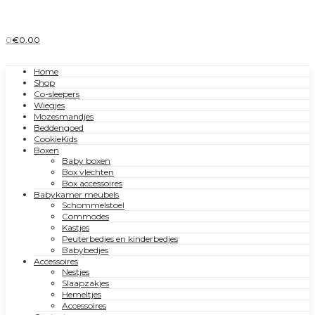
0
€
0.00
Home
Shop
Co-sleepers
Wiegjes
Mozesmandjes
Beddengoed
CookieKids
Boxen
Baby boxen
Box vlechten
Box accessoires
Babykamer meubels
Schommelstoel
Commodes
Kastjes
Peuterbedjes en kinderbedjes
Babybedjes
Accessoires
Nestjes
Slaapzakjes
Hemeltjes
Accessoires