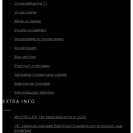
Ovaal ledikantje 7-1
Ovaal wiegje
Beige co-sleeper
Zwarte co-sleepers
Peuterbedjes en Kinderbedjes
Ronde boxen
Box vlechten
Premium matrassen
Gehaakte mozesmand wiegjes
Babykamer meubels
Alle producten bekijken
EXTRA INFO
BESTSELLER: Het beste ledikantje in 2026
TIP: Meegroei babybed BabyRace makkelijk om te toveren naar
kinderbed